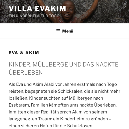
Zum
VILLA EVAKIM
Inhalt
EIN KINDERHEIM FÜR TOGO.
springen
Menü
EVA & AKIM
KINDER, MÜLLBERGE UND DAS NACKTE
ÜBERLEBEN
Als Eva und Akim Alabi vor Jahren erstmals nach Togo
reisten, begegneten sie Schicksalen, die sie nicht mehr
losließen. Kinder suchten auf Müllbergen nach
Essbarem, Familien kämpften ums nackte Überleben.
Inmitten dieser Realität sprach Akim von seinem
langgehegten Traum: ein Kinderheim zu gründen –
einen sicheren Hafen für die Schutzlosen.